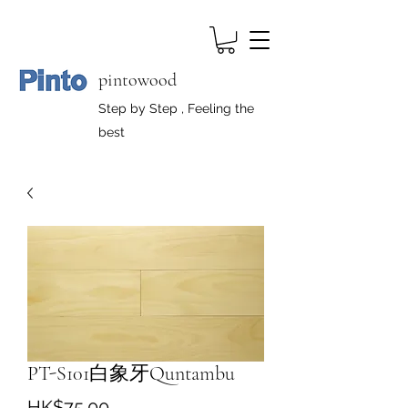
pintowood
Step by Step , Feeling the
best
PT-S101白象牙Quntambu
價
HK$75.00