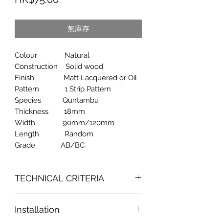
格
無庫存
Colour Natural
Construction Solid wood
Finish Matt Lacquered or Oil
Pattern 1 Strip Pattern
Species Quntambu
Thickness 18mm
Width 90mm/120mm
Length Random
Grade AB/BC
TECHNICAL CRITERIA
Fornaldehyde Emission Content : 0.10
Installation
mg/L = 0.001 ppm = E0 50-00-0